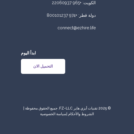
الكويت
:
+965 22060937
دولة قطر
:
+974 800101237
connect@ezhire.life
ابدأ اليوم
التحميل الان
© 2025 تقنيات أيزي هاير FZ-LLC. جميع الحقوق محفوظة |
الشروط والأحكام
|
سياسة الخصوصية