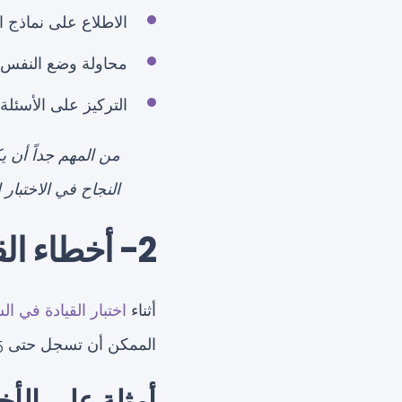
الاطلاع على نماذج ال
محاولة وضع النفس في
التركيز على الأسئلة ا
من المهم جداً أن ي
النجاح في الاختبار 
2- أخطاء القيادة البسيطة
أثناء
اختبار القيادة في ال
الممكن أن تسجل حتى 15 خطأ بسيط وتظل ناجحًا، ولكن الخطأ السادس عشر يعني الفشل.
أمثلة على الأ