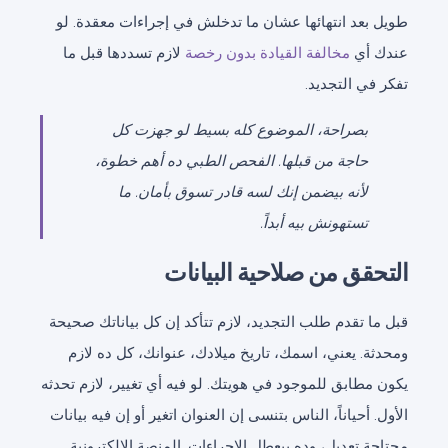
طويل بعد انتهائها عشان ما تدخلش في إجراءات معقدة. لو
عندك أي
مخالفة القيادة بدون رخصة
لازم تسددها قبل ما
تفكر في التجديد.
بصراحة، الموضوع كله بسيط لو جهزت كل
حاجة من قبلها. الفحص الطبي ده أهم خطوة،
لأنه بيضمن إنك لسه قادر تسوق بأمان. ما
تستهونش بيه أبداً.
التحقق من صلاحية البيانات
قبل ما تقدم طلب التجديد، لازم تتأكد إن كل بياناتك صحيحة
ومحدثة. يعني، اسمك، تاريخ ميلادك، عنوانك، كل ده لازم
يكون مطابق للموجود في هويتك. لو فيه أي تغيير، لازم تحدثه
الأول. أحياناً، الناس بتنسى إن العنوان اتغير أو إن فيه بيانات
محتاجة تعديل، وده بيعطل الإجراءات. المنصة الإلكترونية