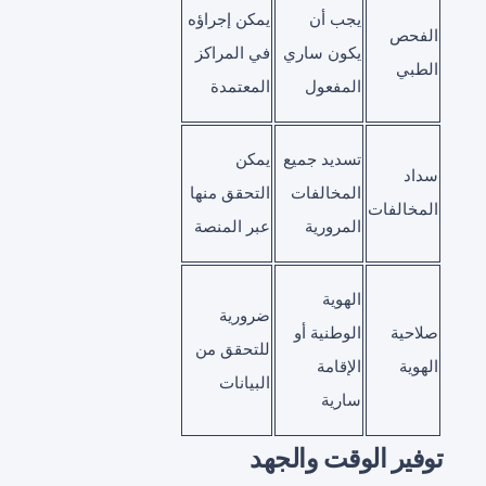
يجب أن
يمكن إجراؤه
الفحص
يكون ساري
في المراكز
الطبي
المفعول
المعتمدة
تسديد جميع
يمكن
سداد
المخالفات
التحقق منها
المخالفات
المرورية
عبر المنصة
الهوية
ضرورية
صلاحية
الوطنية أو
للتحقق من
الهوية
الإقامة
البيانات
سارية
توفير الوقت والجهد