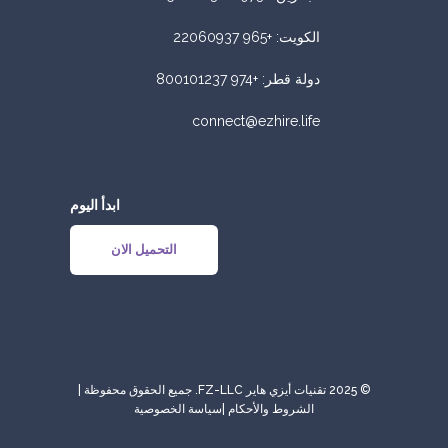
الكويت
:
+965 22060937
دولة قطر
:
+974 800101237
connect@ezhire.life
ابدأ اليوم
التحميل الان
© 2025 تقنيات أيزي هاير FZ-LLC. جميع الحقوق محفوظة |
الشروط والأحكام
|
سياسة الخصوصية