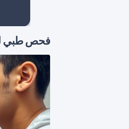
فحص طبي لل