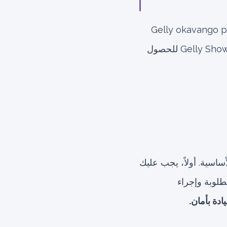
سيارات في الإمارات، يمكنك البحث عن Gelly uae price list و Gelly okavango price
list و Gelly emgrand price uae لمعرفة أحدث الأسعار. يمكنك زيارة Gelly Showroom Dubai للحصول
سية. أولاً، يجب عليك
طلوبة وإجراء
دة بأمان.