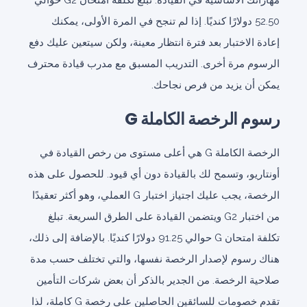
مهاراتك الأساسية في القيادة. تبلغ تكلفة امتحان G2 حوالي
52.50 دولارًا كنديًا. إذا لم تنجح في المرة الأولى، يمكنك
إعادة الاختبار بعد فترة انتظار معينة، ولكن سيتعين عليك دفع
الرسوم مرة أخرى. التدريب المسبق مع مدرب قيادة محترف
يمكن أن يزيد من فرص نجاحك.
رسوم الرخصة الكاملة G
الرخصة الكاملة G هي أعلى مستوى من رخص القيادة في
أونتاريو، وتسمح لك بالقيادة دون أي قيود. للحصول على هذه
الرخصة، يجب عليك اجتياز اختبار G العملي، وهو أكثر تعقيدًا
من اختبار G2 ويتضمن القيادة على الطرق السريعة. تبلغ
تكلفة امتحان G حوالي 91.25 دولارًا كنديًا. بالإضافة إلى ذلك،
هناك رسوم لإصدار الرخصة نفسها، والتي تختلف حسب مدة
صلاحية الرخصة. من الجدير بالذكر أن بعض شركات التأمين
تقدم خصومات للسائقين الحاصلين على رخصة G كاملة، لذا