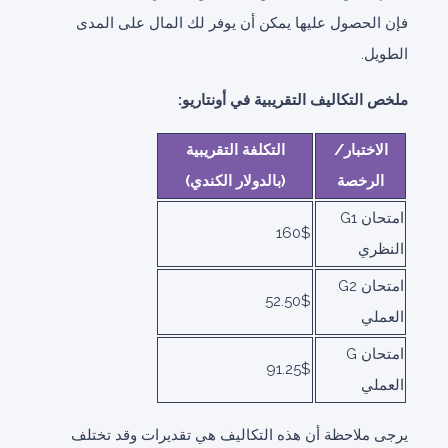
فإن الحصول عليها يمكن أن يوفر لك المال على المدى
الطويل.
ملخص التكاليف التقريبية في أونتاريو:
الاختبار/
التكلفة التقريبية
الرخصة
(بالدولار الكندي)
امتحان G1
160$
النظري
امتحان G2
52.50$
العملي
امتحان G
91.25$
العملي
يرجى ملاحظة أن هذه التكاليف هي تقديرات وقد تختلف