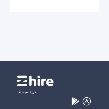
حرية. مبسط.
.