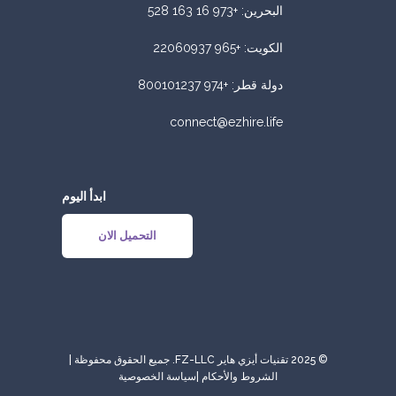
البحرين
:
+973 16 163 528
الكويت
:
+965 22060937
دولة قطر
:
+974 800101237
connect@ezhire.life
ابدأ اليوم
التحميل الان
© 2025 تقنيات أيزي هاير FZ-LLC. جميع الحقوق محفوظة |
الشروط والأحكام
|
سياسة الخصوصية